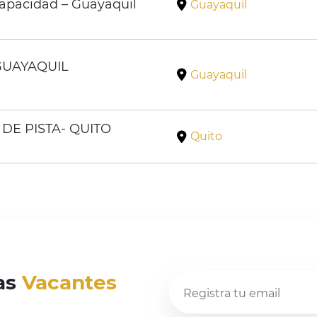
capacidad – Guayaquil
Guayaquil
GUAYAQUIL
Guayaquil
DE PISTA- QUITO
Quito
las
Vacantes